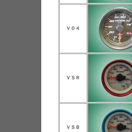
Ｖ０４
ＶＳＲ
ＶＳＢ