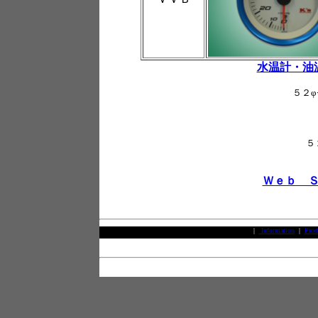
水温計・油
５２
Ｗｅｂ 
|
Information
|
Prod