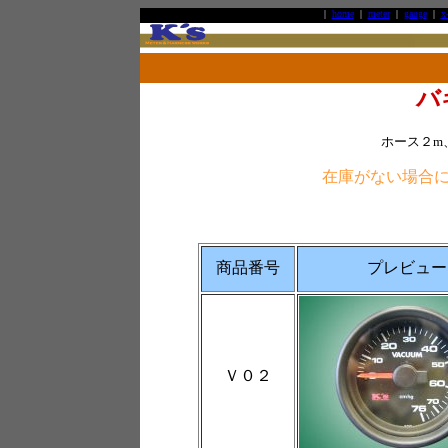
|
home
|
meter
|
gauge
|
x
バ
ホース２m
在庫がない場合
商品番号
プレビュー
Ｖ０２